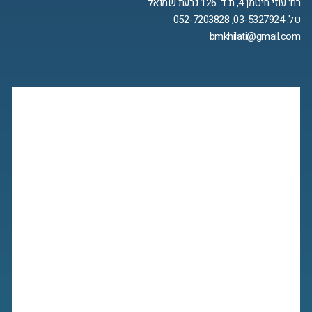
רח' עוזי חיטמן 4, ת.ד. 126 גבעת שמואל
טל. 03-5327924, 052-7203828
bmkhilati@gmail.com