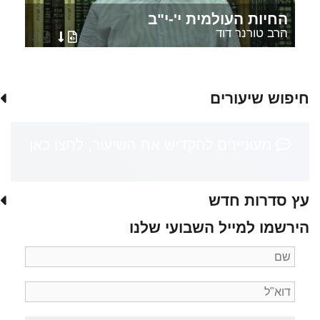
החיות העולמית י'-י"ב
הרב טורנר דוד
חיפוש שיעורים
מעוניינים להקדיש את השיעור, לחצו כאן
עץ סדרות חדש
הירשמו למייל השבועי שלנו