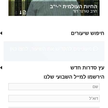
החיות העולמית י'-י"ב
הרב טורנר דוד
חיפוש שיעורים
מעוניינים להקדיש את השיעור, לחצו כאן
עץ סדרות חדש
הירשמו למייל השבועי שלנו