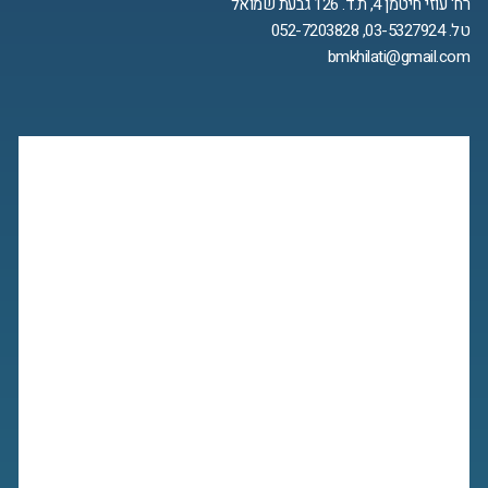
רח' עוזי חיטמן 4, ת.ד. 126 גבעת שמואל
טל. 03-5327924, 052-7203828
bmkhilati@gmail.com