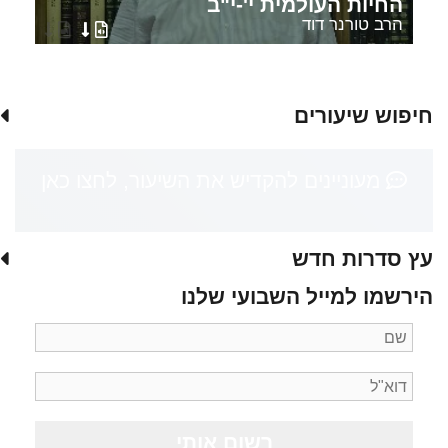
החיות העולמית י'-י"ב
הרב טורנר דוד
חיפוש שיעורים
מעוניינים להקדיש את השיעור, לחצו כאן
עץ סדרות חדש
הירשמו למייל השבועי שלנו