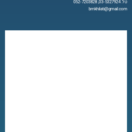
טל. 03-5327924, 052-7203828
bmkhilati@gmail.com