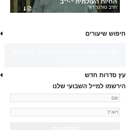
החיות העולמית י'-י"ב
הרב טורנר דוד
חיפוש שיעורים
מעוניינים להקדיש את השיעור, לחצו כאן
עץ סדרות חדש
הירשמו למייל השבועי שלנו