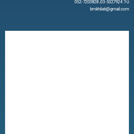
טל. 03-5327924, 052-7203828
bmkhilati@gmail.com