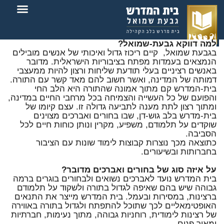
צור קשר
בית המדרש
למה דווקא גבעת-שמואל?
בגבעת שמואל, קיים ריכוז גדול ואיכותי של אנשים מובילים
הנמצאים בעמדות מפתח בציבוריות הישראלית. מדובר
באנשים רציניים בעלי תודעת שליחות ורצון להיות ממעצבי
דמותה של המדינה, ואשר חשוב להם מאד קשר עם התורה.
בית-המדרש קם מתוך אמונה שהתורה היא הלב החי
והפועם של כל העשייה והצמיחה בכל מרחבי החיים במדינה,
ומתוך רצון לתת מענה לתביעה גדולה זו. עצם קיומו של
בית-מדרש בלב גוש-דן, שבו בחורים ואברכים מצוינים
שוקדים על תלמודם, משפיע, מקרין ונותן כוחות חיים לכל
הסביבה.
כתוצאה מכך נוצרות קבוצות לימוד שונות עם הציבור
בחברותות ובשיעורים.
על איזה סוג של בחורים ואברכים מדובר?
בית המדרש נועד לאברכים נשואים ולבחורים בוגרים ברמה
גבוהה שיש בהם שאיפה לגדול בתורה ולשקוד על תלמודם
ברצינות, במסירות ובעמל. בית המדרש מייצר את התנאים
האופטימאליים לכך שתוכל להתפתח ולגדול בתורה באווירה
של רצינות לימודית, רוחניות גבוהה, מתוך נעימות, חברתיות
ומאור פנים.