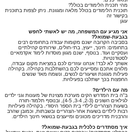
מהי תכנית הלימודים בכולל?
תוכנית הלימודים בכולל מלאה ומגוונת. ניתן לצפות בתוכנית
בקישור זה
עוגן
אני מגיע עם המשפחה, מה יש לאשתי לחפש
בגבעת-שמואל?
בסביבה הקרובה ישנם מקומות עבודה בתחומים רבים
בתחומים: חינוך, ייעוץ, בתי-חולים, שירותים קהילתיים
ועסקיים ועוד. בנוסף, ישנם מגוון מוסדות לימוד אקדמאיים
לסטודנטיות.
אשתך לא לבד! אנחנו עוזרים לכם במציאת מקום עבודה,
מלווים אתכם ומסייעים לכם בהשתלבות בקהילה. בקהילה
פעילות מגוונת ושיעורים לנשים, ונשמח מאד שנשים
החפצות בכך ישתלבו בפעילויות.
מה עם הילדים?
ב"ה בית המדרש הקים מערכת מצוינת של מעונות וגני ילדים
לגילאים השונים (2-3, 3-4, 4-5), ובנוסף תלמוד-תורה
בשעות הצהריים לילדי בית הספר היסודי. בקהילה פעילויות
רבות לילדים בשעות אחר-הצהריים ובשבתות, וכמובן שהרב
והרבנית מדריכים מכוונים ומייעצים בנושאי חינוך הילדים.
איך מסתדרים כלכלית בגבעת-שמואל?