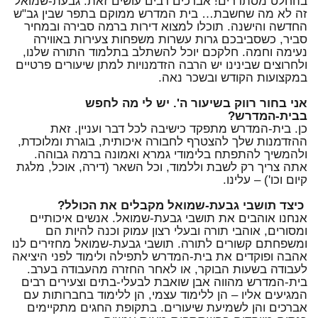
בהחלט מסתדרים! אברכים רבים עושים זאת. גבעת-שמואל
זה לא מה שחשבת… בית המדרש ממוקם בתפר שבין גב"ש
החדשה והישנה. תוכלו למצוא דירות ברמה סבירה ובמחיר
סביר, כשסביבכם גרות עשרות משפחות צעירות באווירה
נעימה וחמה. חלקכם יוכל להשתלב בתלמוד התורה שלנו,
ולחרוצים שבינינו יש הרבה הזדמנויות למתן שיעורים פרטיים
במקצועות הקודש ובשכר נאה.
אני בחור רווק בשיעור ה'. יש לי מה לחפש
בבית-המדרש?
כן. בית-המדרש מתפקד כישיבה לכל דבר ועניין. זאת
ההזדמנות שלך להצטרף לחבורה איכותית, בוגרת ומלוכדת,
ולהמשיך להתפתח בלימודי גמרא ואמונה ברמה גבוהה.
אתה צריך רק לשבת וללמוד, וכל השאר (דירה, אוכל, מלגת
קיום וכו') – עלינו.
כיצד תושבי גבעת-שמואל מקבלים את הכולל?
אנחנו אוהבים את תושבי גבעת-שמואל. אנשים איכותיים
ומסורים, אוהבי תורה ובעלי רצון עמוק וכנה להיות הם
ומשפחתם קשורים לתורה. תושבי גבעת-שמואל מחזירים לנו
אהבה ופוקדים את בית-המדרש לתפילה ולימוד לפני היציאה
לעבודה בשעות הבוקר, או לאחר החזרה מהעבודה בערב.
בית-המדרש מהווה אבן שואבת לבעלי-בתים וצעירים רבים
המגיעים אליו – הן ללימוד עצמי, הן ללימוד בחברותות עם
אברכים והן לשמיעת שיעורים. בתקופת החגים מתקיימים