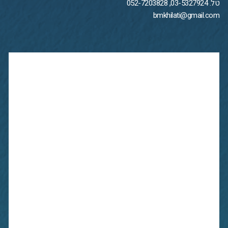
טל. 03-5327924, 052-7203828
bmkhilati@gmail.com